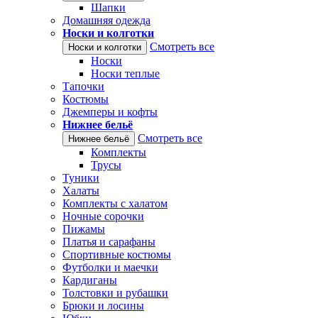
Шапки
Домашняя одежда
Носки и колготки
Смотреть все
Носки и колготки
Носки
Носки теплые
Тапочки
Костюмы
Джемперы и кофты
Нижнее бельё
Смотреть все
Нижнее бельё
Комплекты
Трусы
Туники
Халаты
Комплекты с халатом
Ночные сорочки
Пижамы
Платья и сарафаны
Спортивные костюмы
Футболки и маечки
Кардиганы
Толстовки и рубашки
Брюки и лосины