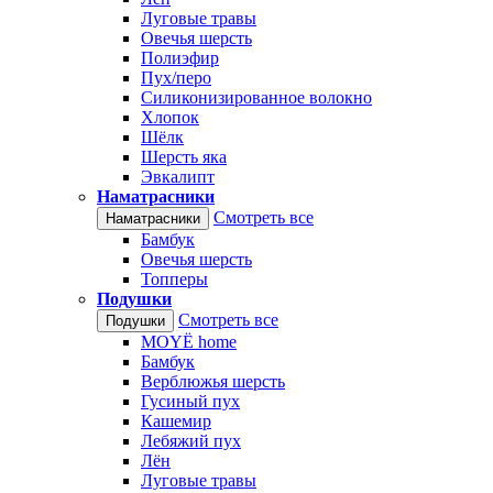
Луговые травы
Овечья шерсть
Полиэфир
Пух/перо
Силиконизированное волокно
Хлопок
Шёлк
Шерсть яка
Эвкалипт
Наматрасники
Смотреть все
Наматрасники
Бамбук
Овечья шерсть
Топперы
Подушки
Смотреть все
Подушки
MOYЁ home
Бамбук
Верблюжья шерсть
Гусиный пух
Кашемир
Лебяжий пух
Лён
Луговые травы