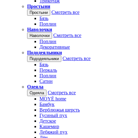
Трикотаж
Простыни
Смотреть все
Простыни
Бязь
Поплин
Наволочки
Смотреть все
Наволочки
Поплин
Декоративные
Пододеяльники
Смотреть все
Пододеяльники
Бязь
Перкаль
Поплин
Сатин
Одеяла
Смотреть все
Одеяла
MOYЁ home
Бамбук
Верблюжья шерсть
Гусиный пух
Детское
Кашемир
Лебяжий пух
Лён