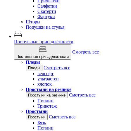
Прихватки
Салфетки
Скатерти
Фартуки
Шторы
Подушки на стулья
Постельные принадлежности
Смотреть все
Постельные принадлежности
Пледы
Смотреть все
Пледы
велсофт
ультрастеп
хлопок
Простыни на резинке
Смотреть все
Простыни на резинке
Поплин
Трикотаж
Простыни
Смотреть все
Простыни
Бязь
Поплин