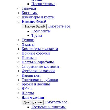
Носки теплые
Тапочки
Костюмы
Джемперы и кофты
Нижнее бельё
Смотреть все
Нижнее бельё
Комплекты
Трусы
Туники
Халаты
Комплекты с халатом
Ночные сорочки
Пижамы
Платья и сарафаны
Спортивные костюмы
Футболки и маечки
Кардиганы
Толстовки и рубашки
Брюки и лосины
Юбки
Шорты
Для мужчин
Смотреть все
Для мужчин
Костюмы и пижамы