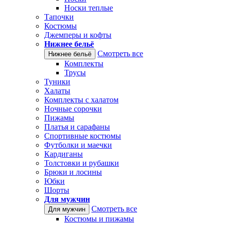
Носки теплые
Тапочки
Костюмы
Джемперы и кофты
Нижнее бельё
Смотреть все
Нижнее бельё
Комплекты
Трусы
Туники
Халаты
Комплекты с халатом
Ночные сорочки
Пижамы
Платья и сарафаны
Спортивные костюмы
Футболки и маечки
Кардиганы
Толстовки и рубашки
Брюки и лосины
Юбки
Шорты
Для мужчин
Смотреть все
Для мужчин
Костюмы и пижамы