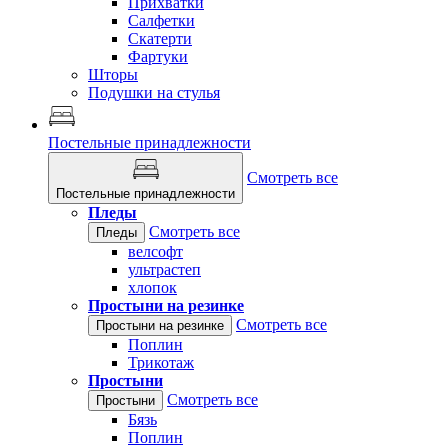
Прихватки
Салфетки
Скатерти
Фартуки
Шторы
Подушки на стулья
Постельные принадлежности
Смотреть все
Постельные принадлежности
Пледы
Смотреть все
Пледы
велсофт
ультрастеп
хлопок
Простыни на резинке
Смотреть все
Простыни на резинке
Поплин
Трикотаж
Простыни
Смотреть все
Простыни
Бязь
Поплин