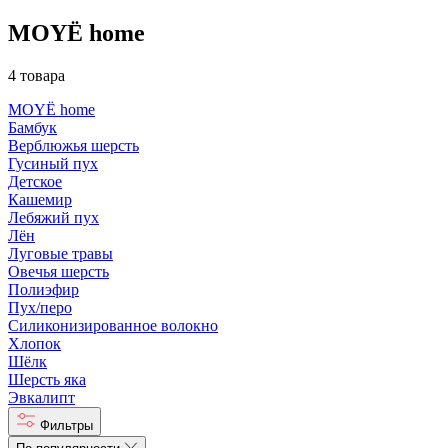
MOYЁ home
4 товара
MOYЁ home
Бамбук
Верблюжья шерсть
Гусиный пух
Детское
Кашемир
Лебяжий пух
Лён
Луговые травы
Овечья шерсть
Полиэфир
Пух/перо
Силиконизированное волокно
Хлопок
Шёлк
Шерсть яка
Эвкалипт
Фильтры