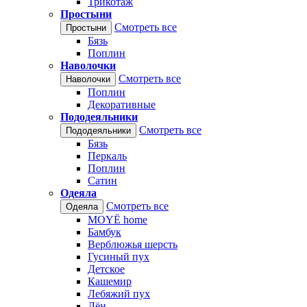
Трикотаж
Простыни
Смотреть все
Простыни
Бязь
Поплин
Наволочки
Смотреть все
Наволочки
Поплин
Декоративные
Пододеяльники
Смотреть все
Пододеяльники
Бязь
Перкаль
Поплин
Сатин
Одеяла
Смотреть все
Одеяла
MOYЁ home
Бамбук
Верблюжья шерсть
Гусиный пух
Детское
Кашемир
Лебяжий пух
Лён