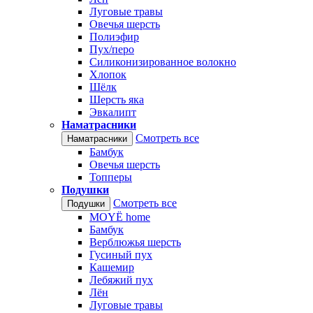
Луговые травы
Овечья шерсть
Полиэфир
Пух/перо
Силиконизированное волокно
Хлопок
Шёлк
Шерсть яка
Эвкалипт
Наматрасники
Смотреть все
Наматрасники
Бамбук
Овечья шерсть
Топперы
Подушки
Смотреть все
Подушки
MOYЁ home
Бамбук
Верблюжья шерсть
Гусиный пух
Кашемир
Лебяжий пух
Лён
Луговые травы