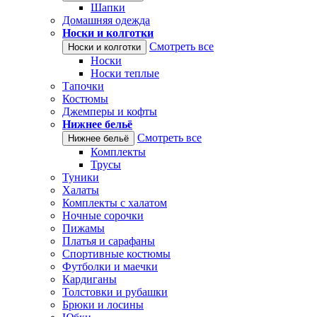
Шапки
Домашняя одежда
Носки и колготки
Смотреть все
Носки и колготки
Носки
Носки теплые
Тапочки
Костюмы
Джемперы и кофты
Нижнее бельё
Смотреть все
Нижнее бельё
Комплекты
Трусы
Туники
Халаты
Комплекты с халатом
Ночные сорочки
Пижамы
Платья и сарафаны
Спортивные костюмы
Футболки и маечки
Кардиганы
Толстовки и рубашки
Брюки и лосины