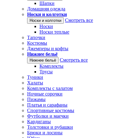
Шапки
Домашняя одежда
Носки и колготки
Смотреть все
Носки и колготки
Носки
Носки теплые
Тапочки
Костюмы
Джемперы и кофты
Нижнее бельё
Смотреть все
Нижнее бельё
Комплекты
Трусы
Туники
Халаты
Комплекты с халатом
Ночные сорочки
Пижамы
Платья и сарафаны
Спортивные костюмы
Футболки и маечки
Кардиганы
Толстовки и рубашки
Брюки и лосины