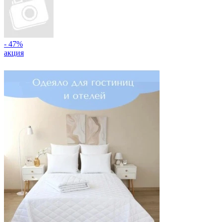
- 47%
акция