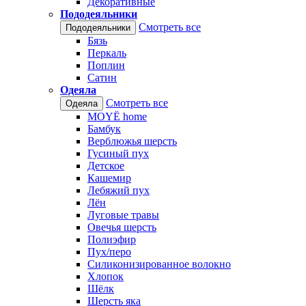
Декоративные
Пододеяльники
Смотреть все
Пододеяльники
Бязь
Перкаль
Поплин
Сатин
Одеяла
Смотреть все
Одеяла
MOYЁ home
Бамбук
Верблюжья шерсть
Гусиный пух
Детское
Кашемир
Лебяжий пух
Лён
Луговые травы
Овечья шерсть
Полиэфир
Пух/перо
Силиконизированное волокно
Хлопок
Шёлк
Шерсть яка