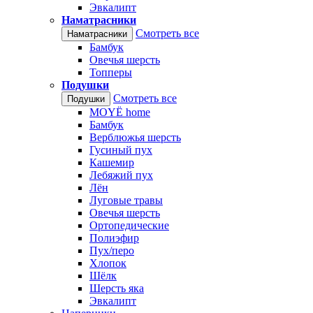
Эвкалипт
Наматрасники
Смотреть все
Наматрасники
Бамбук
Овечья шерсть
Топперы
Подушки
Смотреть все
Подушки
MOYЁ home
Бамбук
Верблюжья шерсть
Гусиный пух
Кашемир
Лебяжий пух
Лён
Луговые травы
Овечья шерсть
Ортопедические
Полиэфир
Пух/перо
Хлопок
Шёлк
Шерсть яка
Эвкалипт