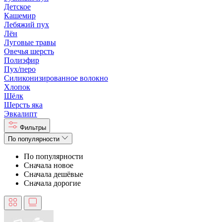
Детское
Кашемир
Лебяжий пух
Лён
Луговые травы
Овечья шерсть
Полиэфир
Пух/перо
Силиконизированное волокно
Хлопок
Шёлк
Шерсть яка
Эвкалипт
Фильтры
По популярности
По популярности
Сначала новое
Сначала дешёвые
Сначала дорогие