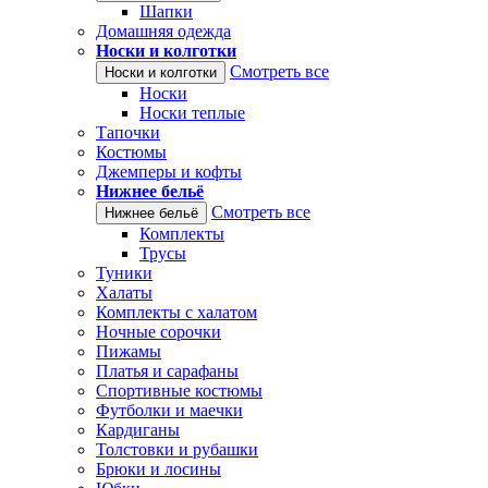
Шапки
Домашняя одежда
Носки и колготки
Смотреть все
Носки и колготки
Носки
Носки теплые
Тапочки
Костюмы
Джемперы и кофты
Нижнее бельё
Смотреть все
Нижнее бельё
Комплекты
Трусы
Туники
Халаты
Комплекты с халатом
Ночные сорочки
Пижамы
Платья и сарафаны
Спортивные костюмы
Футболки и маечки
Кардиганы
Толстовки и рубашки
Брюки и лосины