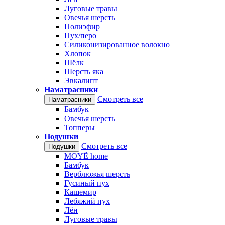
Луговые травы
Овечья шерсть
Полиэфир
Пух/перо
Силиконизированное волокно
Хлопок
Шёлк
Шерсть яка
Эвкалипт
Наматрасники
Смотреть все
Наматрасники
Бамбук
Овечья шерсть
Топперы
Подушки
Смотреть все
Подушки
MOYЁ home
Бамбук
Верблюжья шерсть
Гусиный пух
Кашемир
Лебяжий пух
Лён
Луговые травы