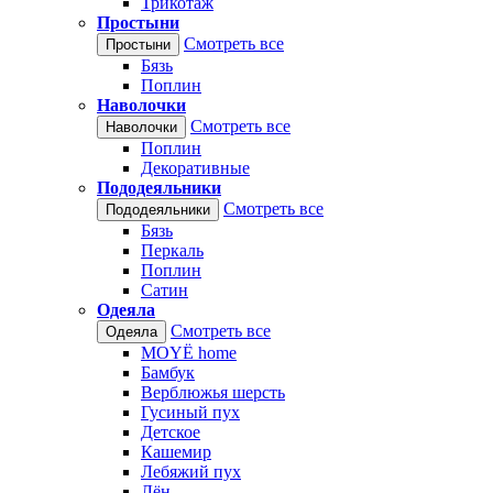
Трикотаж
Простыни
Смотреть все
Простыни
Бязь
Поплин
Наволочки
Смотреть все
Наволочки
Поплин
Декоративные
Пододеяльники
Смотреть все
Пододеяльники
Бязь
Перкаль
Поплин
Сатин
Одеяла
Смотреть все
Одеяла
MOYЁ home
Бамбук
Верблюжья шерсть
Гусиный пух
Детское
Кашемир
Лебяжий пух
Лён