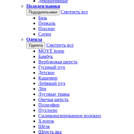
Декоративные
Пододеяльники
Смотреть все
Пододеяльники
Бязь
Перкаль
Поплин
Сатин
Одеяла
Смотреть все
Одеяла
MOYЁ home
Бамбук
Верблюжья шерсть
Гусиный пух
Детское
Кашемир
Лебяжий пух
Лён
Луговые травы
Овечья шерсть
Полиэфир
Пух/перо
Силиконизированное волокно
Хлопок
Шёлк
Шерсть яка