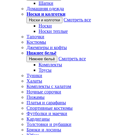
Шапки
Домашняя одежда
Носки и колготки
Смотреть все
Носки и колготки
Носки
Носки теплые
Тапочки
Костюмы
Джемперы и кофты
Нижнее бельё
Смотреть все
Нижнее бельё
Комплекты
Трусы
Туники
Халаты
Комплекты с халатом
Ночные сорочки
Пижамы
Платья и сарафаны
Спортивные костюмы
Футболки и маечки
Кардиганы
Толстовки и рубашки
Брюки и лосины