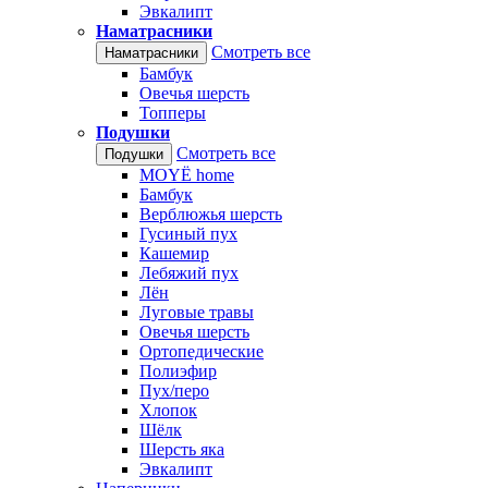
Эвкалипт
Наматрасники
Смотреть все
Наматрасники
Бамбук
Овечья шерсть
Топперы
Подушки
Смотреть все
Подушки
MOYЁ home
Бамбук
Верблюжья шерсть
Гусиный пух
Кашемир
Лебяжий пух
Лён
Луговые травы
Овечья шерсть
Ортопедические
Полиэфир
Пух/перо
Хлопок
Шёлк
Шерсть яка
Эвкалипт