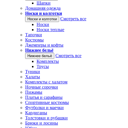
Шапки
Домашняя одежда
Носки и колготки
Смотреть все
Носки и колготки
Носки
Носки теплые
Тапочки
Костюмы
Джемперы и кофты
Нижнее бельё
Смотреть все
Нижнее бельё
Комплекты
Трусы
Туники
Халаты
Комплекты с халатом
Ночные сорочки
Пижамы
Платья и сарафаны
Спортивные костюмы
Футболки и маечки
Кардиганы
Толстовки и рубашки
Брюки и лосины