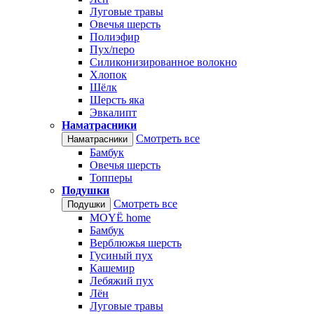
Луговые травы
Овечья шерсть
Полиэфир
Пух/перо
Силиконизированное волокно
Хлопок
Шёлк
Шерсть яка
Эвкалипт
Наматрасники
Смотреть все
Наматрасники
Бамбук
Овечья шерсть
Топперы
Подушки
Смотреть все
Подушки
MOYЁ home
Бамбук
Верблюжья шерсть
Гусиный пух
Кашемир
Лебяжий пух
Лён
Луговые травы