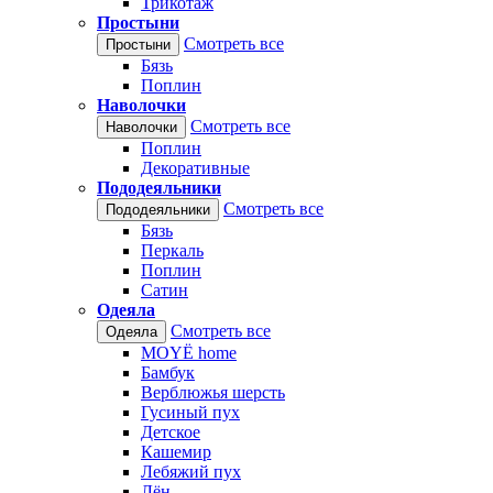
Трикотаж
Простыни
Смотреть все
Простыни
Бязь
Поплин
Наволочки
Смотреть все
Наволочки
Поплин
Декоративные
Пододеяльники
Смотреть все
Пододеяльники
Бязь
Перкаль
Поплин
Сатин
Одеяла
Смотреть все
Одеяла
MOYЁ home
Бамбук
Верблюжья шерсть
Гусиный пух
Детское
Кашемир
Лебяжий пух
Лён