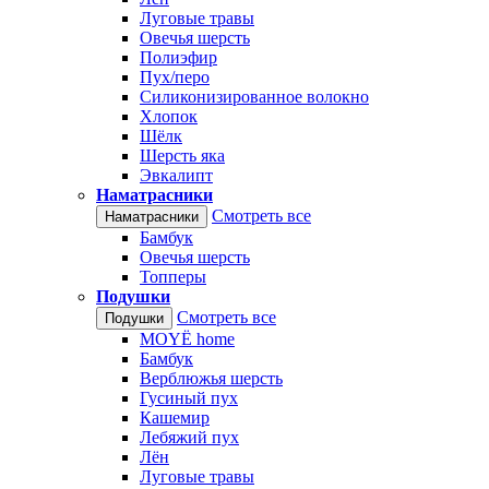
Луговые травы
Овечья шерсть
Полиэфир
Пух/перо
Силиконизированное волокно
Хлопок
Шёлк
Шерсть яка
Эвкалипт
Наматрасники
Смотреть все
Наматрасники
Бамбук
Овечья шерсть
Топперы
Подушки
Смотреть все
Подушки
MOYЁ home
Бамбук
Верблюжья шерсть
Гусиный пух
Кашемир
Лебяжий пух
Лён
Луговые травы