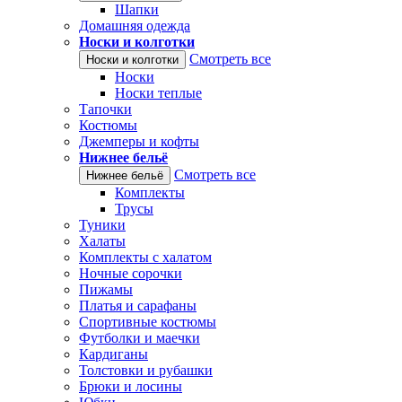
Шапки
Домашняя одежда
Носки и колготки
Смотреть все
Носки и колготки
Носки
Носки теплые
Тапочки
Костюмы
Джемперы и кофты
Нижнее бельё
Смотреть все
Нижнее бельё
Комплекты
Трусы
Туники
Халаты
Комплекты с халатом
Ночные сорочки
Пижамы
Платья и сарафаны
Спортивные костюмы
Футболки и маечки
Кардиганы
Толстовки и рубашки
Брюки и лосины