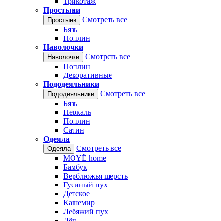
Трикотаж
Простыни
Смотреть все
Простыни
Бязь
Поплин
Наволочки
Смотреть все
Наволочки
Поплин
Декоративные
Пододеяльники
Смотреть все
Пододеяльники
Бязь
Перкаль
Поплин
Сатин
Одеяла
Смотреть все
Одеяла
MOYЁ home
Бамбук
Верблюжья шерсть
Гусиный пух
Детское
Кашемир
Лебяжий пух
Лён