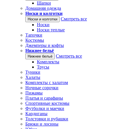
Шапки
Домашняя одежда
Носки и колготки
Смотреть все
Носки и колготки
Носки
Носки теплые
Тапочки
Костюмы
Джемперы и кофты
Нижнее бельё
Смотреть все
Нижнее бельё
Комплекты
Трусы
Туники
Халаты
Комплекты с халатом
Ночные сорочки
Пижамы
Платья и сарафаны
Спортивные костюмы
Футболки и маечки
Кардиганы
Толстовки и рубашки
Брюки и лосины