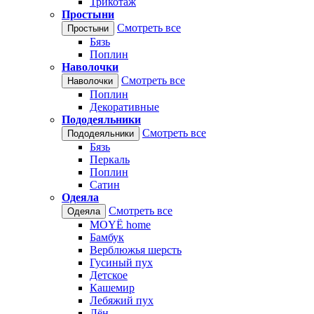
Трикотаж
Простыни
Смотреть все
Простыни
Бязь
Поплин
Наволочки
Смотреть все
Наволочки
Поплин
Декоративные
Пододеяльники
Смотреть все
Пододеяльники
Бязь
Перкаль
Поплин
Сатин
Одеяла
Смотреть все
Одеяла
MOYЁ home
Бамбук
Верблюжья шерсть
Гусиный пух
Детское
Кашемир
Лебяжий пух
Лён