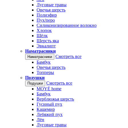
Луговые травы
Овечья шерсть
Полиэфир
Пух/перо
Силиконизированное волокно
Хлопок
Шёлк
Шерсть яка
Эвкалипт
Наматрасники
Смотреть все
Наматрасники
Бамбук
Овечья шерсть
Топперы
Подушки
Смотреть все
Подушки
MOYЁ home
Бамбук
Верблюжья шерсть
Гусиный пух
Кашемир
Лебяжий пух
Лён
Луговые травы