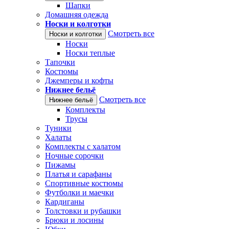
Шапки
Домашняя одежда
Носки и колготки
Смотреть все
Носки и колготки
Носки
Носки теплые
Тапочки
Костюмы
Джемперы и кофты
Нижнее бельё
Смотреть все
Нижнее бельё
Комплекты
Трусы
Туники
Халаты
Комплекты с халатом
Ночные сорочки
Пижамы
Платья и сарафаны
Спортивные костюмы
Футболки и маечки
Кардиганы
Толстовки и рубашки
Брюки и лосины