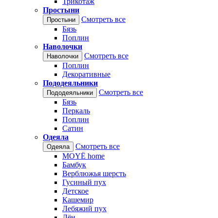
Трикотаж
Простыни
Смотреть все
Простыни
Бязь
Поплин
Наволочки
Смотреть все
Наволочки
Поплин
Декоративные
Пододеяльники
Смотреть все
Пододеяльники
Бязь
Перкаль
Поплин
Сатин
Одеяла
Смотреть все
Одеяла
MOYЁ home
Бамбук
Верблюжья шерсть
Гусиный пух
Детское
Кашемир
Лебяжий пух
Лён