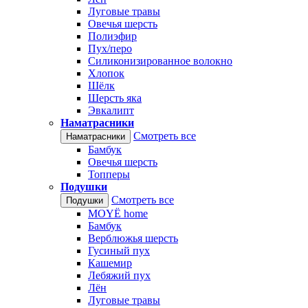
Луговые травы
Овечья шерсть
Полиэфир
Пух/перо
Силиконизированное волокно
Хлопок
Шёлк
Шерсть яка
Эвкалипт
Наматрасники
Смотреть все
Наматрасники
Бамбук
Овечья шерсть
Топперы
Подушки
Смотреть все
Подушки
MOYЁ home
Бамбук
Верблюжья шерсть
Гусиный пух
Кашемир
Лебяжий пух
Лён
Луговые травы