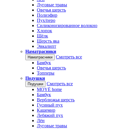
Луговые травы
Овечья шерсть
Полиэфир
Пух/перо
Силиконизированное волокно
Хлопок
Шёлк
Шерсть яка
Эвкалипт
Наматрасники
Смотреть все
Наматрасники
Бамбук
Овечья шерсть
Топперы
Подушки
Смотреть все
Подушки
MOYЁ home
Бамбук
Верблюжья шерсть
Гусиный пух
Кашемир
Лебяжий пух
Лён
Луговые травы