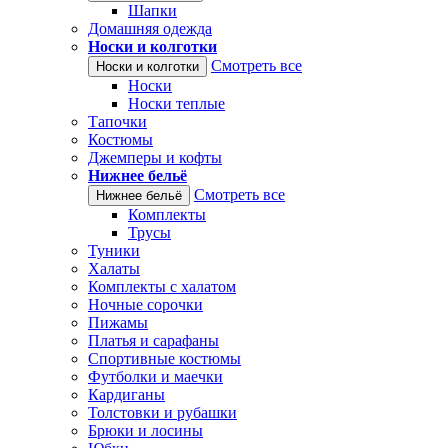
Шапки
Домашняя одежда
Носки и колготки
Смотреть все
Носки и колготки
Носки
Носки теплые
Тапочки
Костюмы
Джемперы и кофты
Нижнее бельё
Смотреть все
Нижнее бельё
Комплекты
Трусы
Туники
Халаты
Комплекты с халатом
Ночные сорочки
Пижамы
Платья и сарафаны
Спортивные костюмы
Футболки и маечки
Кардиганы
Толстовки и рубашки
Брюки и лосины