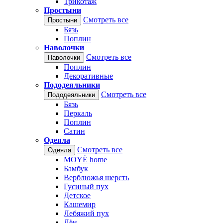
Трикотаж
Простыни
Смотреть все
Простыни
Бязь
Поплин
Наволочки
Смотреть все
Наволочки
Поплин
Декоративные
Пододеяльники
Смотреть все
Пододеяльники
Бязь
Перкаль
Поплин
Сатин
Одеяла
Смотреть все
Одеяла
MOYЁ home
Бамбук
Верблюжья шерсть
Гусиный пух
Детское
Кашемир
Лебяжий пух
Лён