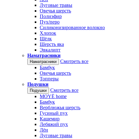
Луговые травы
Овечья шерсть
Полиэфир
Пух/перо
Силиконизированное волокно
Хлопок
Шёлк
Шерсть яка
Эвкалипт
Наматрасники
Смотреть все
Наматрасники
Бамбук
Овечья шерсть
Топперы
Подушки
Смотреть все
Подушки
MOYЁ home
Бамбук
Верблюжья шерсть
Гусиный пух
Кашемир
Лебяжий пух
Лён
Луговые травы