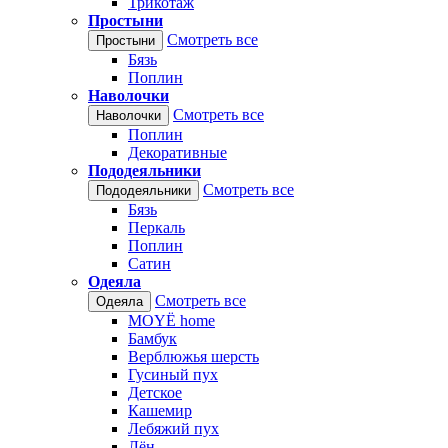
Трикотаж
Простыни
Смотреть все
Простыни
Бязь
Поплин
Наволочки
Смотреть все
Наволочки
Поплин
Декоративные
Пододеяльники
Смотреть все
Пододеяльники
Бязь
Перкаль
Поплин
Сатин
Одеяла
Смотреть все
Одеяла
MOYЁ home
Бамбук
Верблюжья шерсть
Гусиный пух
Детское
Кашемир
Лебяжий пух
Лён