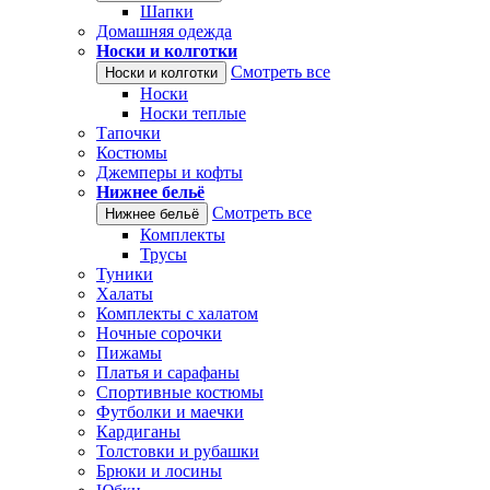
Шапки
Домашняя одежда
Носки и колготки
Смотреть все
Носки и колготки
Носки
Носки теплые
Тапочки
Костюмы
Джемперы и кофты
Нижнее бельё
Смотреть все
Нижнее бельё
Комплекты
Трусы
Туники
Халаты
Комплекты с халатом
Ночные сорочки
Пижамы
Платья и сарафаны
Спортивные костюмы
Футболки и маечки
Кардиганы
Толстовки и рубашки
Брюки и лосины