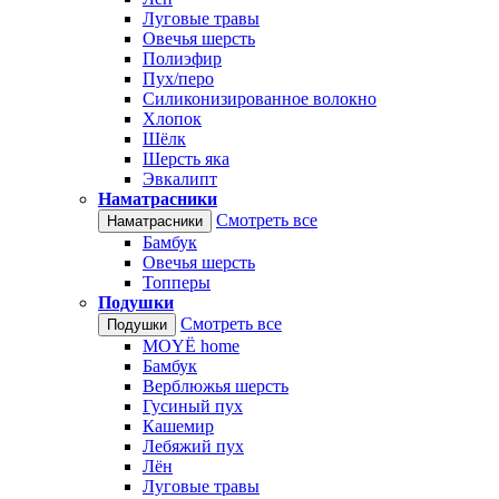
Луговые травы
Овечья шерсть
Полиэфир
Пух/перо
Силиконизированное волокно
Хлопок
Шёлк
Шерсть яка
Эвкалипт
Наматрасники
Смотреть все
Наматрасники
Бамбук
Овечья шерсть
Топперы
Подушки
Смотреть все
Подушки
MOYЁ home
Бамбук
Верблюжья шерсть
Гусиный пух
Кашемир
Лебяжий пух
Лён
Луговые травы