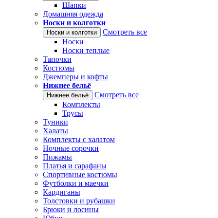
Шапки
Домашняя одежда
Носки и колготки
Смотреть все
Носки и колготки
Носки
Носки теплые
Тапочки
Костюмы
Джемперы и кофты
Нижнее бельё
Смотреть все
Нижнее бельё
Комплекты
Трусы
Туники
Халаты
Комплекты с халатом
Ночные сорочки
Пижамы
Платья и сарафаны
Спортивные костюмы
Футболки и маечки
Кардиганы
Толстовки и рубашки
Брюки и лосины