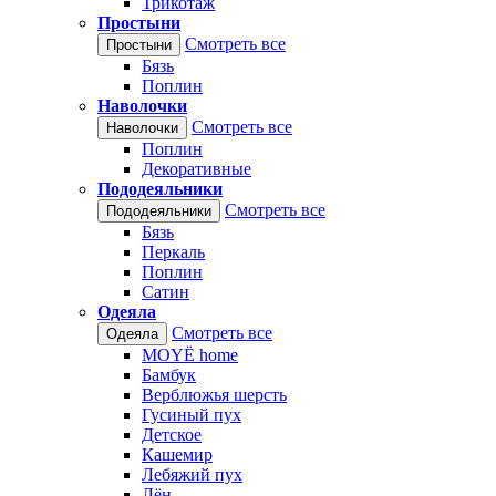
Трикотаж
Простыни
Смотреть все
Простыни
Бязь
Поплин
Наволочки
Смотреть все
Наволочки
Поплин
Декоративные
Пододеяльники
Смотреть все
Пододеяльники
Бязь
Перкаль
Поплин
Сатин
Одеяла
Смотреть все
Одеяла
MOYЁ home
Бамбук
Верблюжья шерсть
Гусиный пух
Детское
Кашемир
Лебяжий пух
Лён