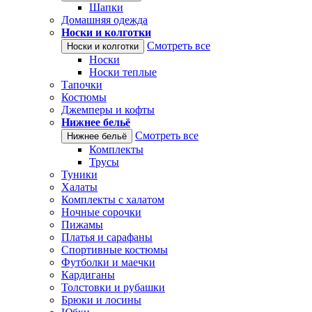
Шапки
Домашняя одежда
Носки и колготки
Смотреть все
Носки и колготки
Носки
Носки теплые
Тапочки
Костюмы
Джемперы и кофты
Нижнее бельё
Смотреть все
Нижнее бельё
Комплекты
Трусы
Туники
Халаты
Комплекты с халатом
Ночные сорочки
Пижамы
Платья и сарафаны
Спортивные костюмы
Футболки и маечки
Кардиганы
Толстовки и рубашки
Брюки и лосины