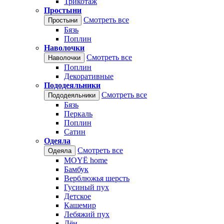
Трикотаж
Простыни
Смотреть все
Простыни
Бязь
Поплин
Наволочки
Смотреть все
Наволочки
Поплин
Декоративные
Пододеяльники
Смотреть все
Пододеяльники
Бязь
Перкаль
Поплин
Сатин
Одеяла
Смотреть все
Одеяла
MOYЁ home
Бамбук
Верблюжья шерсть
Гусиный пух
Детское
Кашемир
Лебяжий пух
Лён