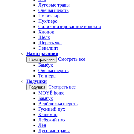
Луговые травы
Овечья шерсть
Полиэфир
Пух/перо
Силиконизированное волокно
Хлопок
Шёлк
Шерсть яка
Эвкалипт
Наматрасники
Смотреть все
Наматрасники
Бамбук
Овечья шерсть
Топперы
Подушки
Смотреть все
Подушки
MOYЁ home
Бамбук
Верблюжья шерсть
Гусиный пух
Кашемир
Лебяжий пух
Лён
Луговые травы