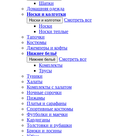
Шапки
Домашняя одежда
Носки и колготки
Смотреть все
Носки и колготки
Носки
Носки теплые
Тапочки
Костюмы
Джемперы и кофты
Нижнее бельё
Смотреть все
Нижнее бельё
Комплекты
Трусы
Туники
Халаты
Комплекты с халатом
Ночные сорочки
Пижамы
Платья и сарафаны
Спортивные костюмы
Футболки и маечки
Кардиганы
Толстовки и рубашки
Брюки и лосины