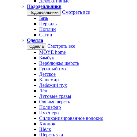
Декоративные
Пододеяльники
Смотреть все
Пододеяльники
Бязь
Перкаль
Поплин
Сатин
Одеяла
Смотреть все
Одеяла
MOYЁ home
Бамбук
Верблюжья шерсть
Гусиный пух
Детское
Кашемир
Лебяжий пух
Лён
Луговые травы
Овечья шерсть
Полиэфир
Пух/перо
Силиконизированное волокно
Хлопок
Шёлк
Шерсть яка