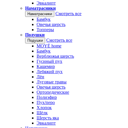
Эвкалипт
Наматрасники
Смотреть все
Наматрасники
Бамбук
Овечья шерсть
Топперы
Подушки
Смотреть все
Подушки
MOYЁ home
Бамбук
Верблюжья шерсть
Гусиный пух
Кашемир
Лебяжий пух
Лён
Луговые травы
Овечья шерсть
Ортопедические
Полиэфир
Пух/перо
Хлопок
Шёлк
Шерсть яка
Эвкалипт