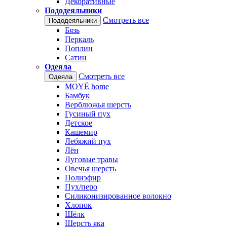
Декоративные
Пододеяльники
Смотреть все
Пододеяльники
Бязь
Перкаль
Поплин
Сатин
Одеяла
Смотреть все
Одеяла
MOYЁ home
Бамбук
Верблюжья шерсть
Гусиный пух
Детское
Кашемир
Лебяжий пух
Лён
Луговые травы
Овечья шерсть
Полиэфир
Пух/перо
Силиконизированное волокно
Хлопок
Шёлк
Шерсть яка