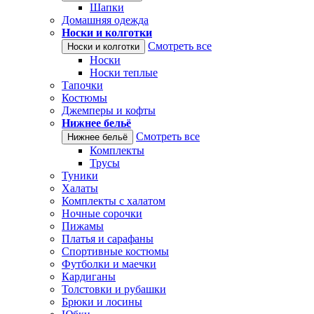
Шапки
Домашняя одежда
Носки и колготки
Смотреть все
Носки и колготки
Носки
Носки теплые
Тапочки
Костюмы
Джемперы и кофты
Нижнее бельё
Смотреть все
Нижнее бельё
Комплекты
Трусы
Туники
Халаты
Комплекты с халатом
Ночные сорочки
Пижамы
Платья и сарафаны
Спортивные костюмы
Футболки и маечки
Кардиганы
Толстовки и рубашки
Брюки и лосины