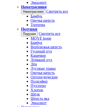
Эвкалипт
Наматрасники
Смотреть все
Наматрасники
Бамбук
Овечья шерсть
Топперы
Подушки
Смотреть все
Подушки
MOYЁ home
Бамбук
Верблюжья шерсть
Гусиный пух
Кашемир
Лебяжий пух
Лён
Луговые травы
Овечья шерсть
Ортопедические
Полиэфир
Пух/перо
Хлопок
Шёлк
Шерсть яка
Эвкалипт