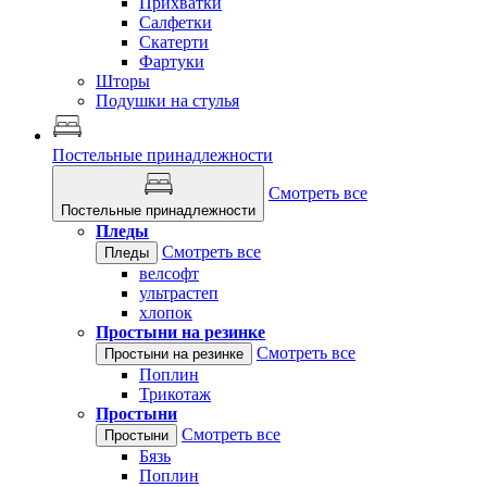
Прихватки
Салфетки
Скатерти
Фартуки
Шторы
Подушки на стулья
Постельные принадлежности
Смотреть все
Постельные принадлежности
Пледы
Смотреть все
Пледы
велсофт
ультрастеп
хлопок
Простыни на резинке
Смотреть все
Простыни на резинке
Поплин
Трикотаж
Простыни
Смотреть все
Простыни
Бязь
Поплин