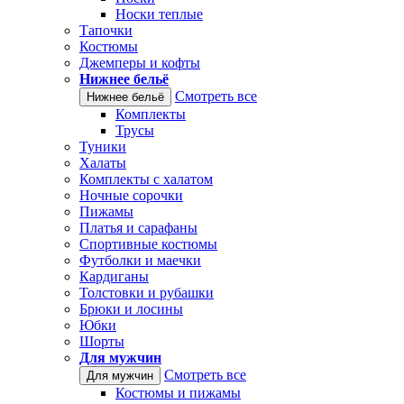
Носки теплые
Тапочки
Костюмы
Джемперы и кофты
Нижнее бельё
Смотреть все
Нижнее бельё
Комплекты
Трусы
Туники
Халаты
Комплекты с халатом
Ночные сорочки
Пижамы
Платья и сарафаны
Спортивные костюмы
Футболки и маечки
Кардиганы
Толстовки и рубашки
Брюки и лосины
Юбки
Шорты
Для мужчин
Смотреть все
Для мужчин
Костюмы и пижамы