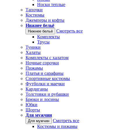
Носки теплые
Тапочки
Костюмы
Джемперы и кофты
Нижнее бельё
Смотреть все
Нижнее бельё
Комплекты
Трусы
Туники
Халаты
Комплекты с халатом
Ночные сорочки
Пижамы
Платья и сарафаны
Спортивные костюмы
Футболки и маечки
Кардиганы
Толстовки и рубашки
Брюки и лосины
Юбки
Шорты
Для мужчин
Смотреть все
Для мужчин
Костюмы и пижамы