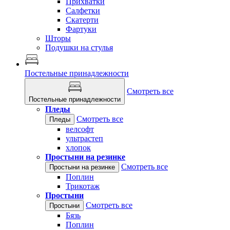
Прихватки
Салфетки
Скатерти
Фартуки
Шторы
Подушки на стулья
Постельные принадлежности
Смотреть все
Постельные принадлежности
Пледы
Смотреть все
Пледы
велсофт
ультрастеп
хлопок
Простыни на резинке
Смотреть все
Простыни на резинке
Поплин
Трикотаж
Простыни
Смотреть все
Простыни
Бязь
Поплин