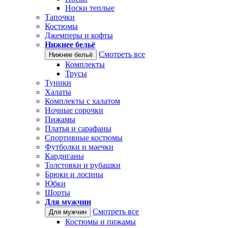
Носки теплые
Тапочки
Костюмы
Джемперы и кофты
Нижнее бельё
Смотреть все
Нижнее бельё
Комплекты
Трусы
Туники
Халаты
Комплекты с халатом
Ночные сорочки
Пижамы
Платья и сарафаны
Спортивные костюмы
Футболки и маечки
Кардиганы
Толстовки и рубашки
Брюки и лосины
Юбки
Шорты
Для мужчин
Смотреть все
Для мужчин
Костюмы и пижамы