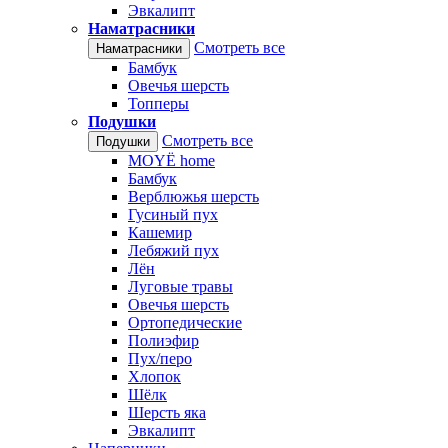
Эвкалипт
Наматрасники
Смотреть все
Наматрасники
Бамбук
Овечья шерсть
Топперы
Подушки
Смотреть все
Подушки
MOYЁ home
Бамбук
Верблюжья шерсть
Гусиный пух
Кашемир
Лебяжий пух
Лён
Луговые травы
Овечья шерсть
Ортопедические
Полиэфир
Пух/перо
Хлопок
Шёлк
Шерсть яка
Эвкалипт