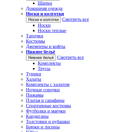
Шапки
Домашняя одежда
Носки и колготки
Смотреть все
Носки и колготки
Носки
Носки теплые
Тапочки
Костюмы
Джемперы и кофты
Нижнее бельё
Смотреть все
Нижнее бельё
Комплекты
Трусы
Туники
Халаты
Комплекты с халатом
Ночные сорочки
Пижамы
Платья и сарафаны
Спортивные костюмы
Футболки и маечки
Кардиганы
Толстовки и рубашки
Брюки и лосины