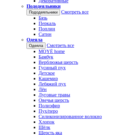
Декоративные
Пододеяльники
Смотреть все
Пододеяльники
Бязь
Перкаль
Поплин
Сатин
Одеяла
Смотреть все
Одеяла
MOYЁ home
Бамбук
Верблюжья шерсть
Гусиный пух
Детское
Кашемир
Лебяжий пух
Лён
Луговые травы
Овечья шерсть
Полиэфир
Пух/перо
Силиконизированное волокно
Хлопок
Шёлк
Шерсть яка