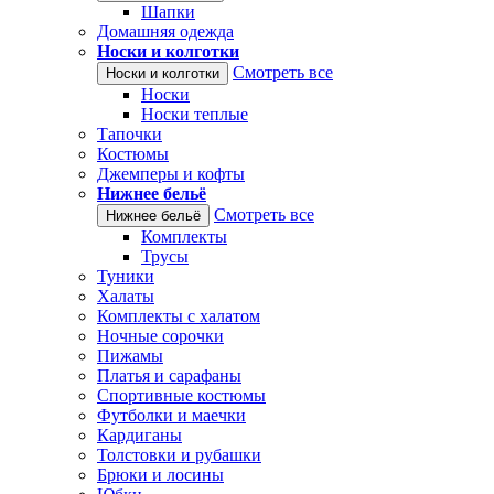
Шапки
Домашняя одежда
Носки и колготки
Смотреть все
Носки и колготки
Носки
Носки теплые
Тапочки
Костюмы
Джемперы и кофты
Нижнее бельё
Смотреть все
Нижнее бельё
Комплекты
Трусы
Туники
Халаты
Комплекты с халатом
Ночные сорочки
Пижамы
Платья и сарафаны
Спортивные костюмы
Футболки и маечки
Кардиганы
Толстовки и рубашки
Брюки и лосины