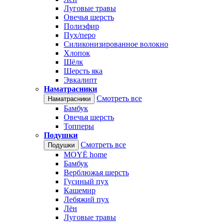
Луговые травы
Овечья шерсть
Полиэфир
Пух/перо
Силиконизированное волокно
Хлопок
Шёлк
Шерсть яка
Эвкалипт
Наматрасники
Смотреть все
Наматрасники
Бамбук
Овечья шерсть
Топперы
Подушки
Смотреть все
Подушки
MOYЁ home
Бамбук
Верблюжья шерсть
Гусиный пух
Кашемир
Лебяжий пух
Лён
Луговые травы