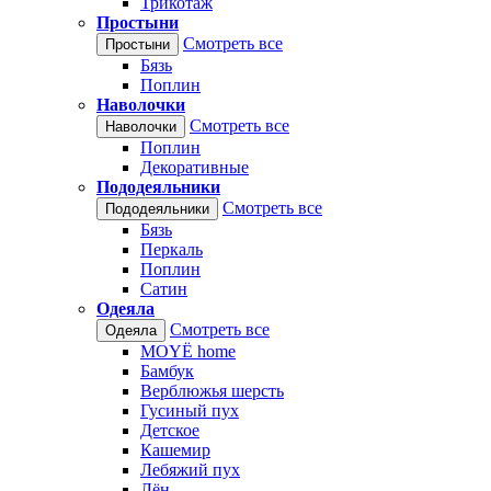
Трикотаж
Простыни
Смотреть все
Простыни
Бязь
Поплин
Наволочки
Смотреть все
Наволочки
Поплин
Декоративные
Пододеяльники
Смотреть все
Пододеяльники
Бязь
Перкаль
Поплин
Сатин
Одеяла
Смотреть все
Одеяла
MOYЁ home
Бамбук
Верблюжья шерсть
Гусиный пух
Детское
Кашемир
Лебяжий пух
Лён