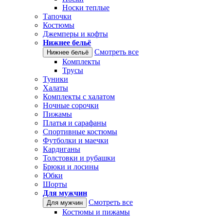
Носки теплые
Тапочки
Костюмы
Джемперы и кофты
Нижнее бельё
Смотреть все
Нижнее бельё
Комплекты
Трусы
Туники
Халаты
Комплекты с халатом
Ночные сорочки
Пижамы
Платья и сарафаны
Спортивные костюмы
Футболки и маечки
Кардиганы
Толстовки и рубашки
Брюки и лосины
Юбки
Шорты
Для мужчин
Смотреть все
Для мужчин
Костюмы и пижамы