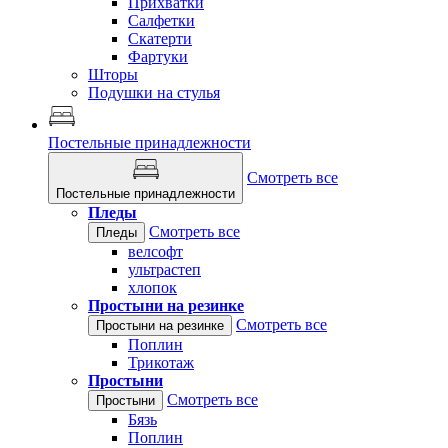
Прихватки
Салфетки
Скатерти
Фартуки
Шторы
Подушки на стулья
Постельные принадлежности
Смотреть все
Постельные принадлежности
Пледы
Смотреть все
Пледы
велсофт
ультрастеп
хлопок
Простыни на резинке
Смотреть все
Простыни на резинке
Поплин
Трикотаж
Простыни
Смотреть все
Простыни
Бязь
Поплин