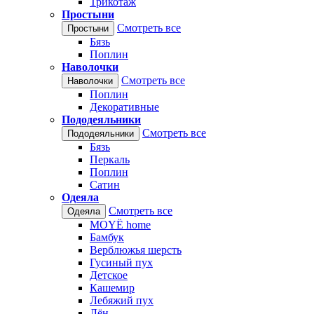
Трикотаж
Простыни
Смотреть все
Простыни
Бязь
Поплин
Наволочки
Смотреть все
Наволочки
Поплин
Декоративные
Пододеяльники
Смотреть все
Пододеяльники
Бязь
Перкаль
Поплин
Сатин
Одеяла
Смотреть все
Одеяла
MOYЁ home
Бамбук
Верблюжья шерсть
Гусиный пух
Детское
Кашемир
Лебяжий пух
Лён