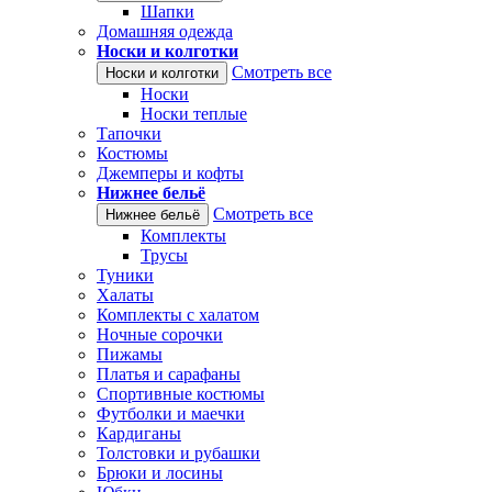
Шапки
Домашняя одежда
Носки и колготки
Смотреть все
Носки и колготки
Носки
Носки теплые
Тапочки
Костюмы
Джемперы и кофты
Нижнее бельё
Смотреть все
Нижнее бельё
Комплекты
Трусы
Туники
Халаты
Комплекты с халатом
Ночные сорочки
Пижамы
Платья и сарафаны
Спортивные костюмы
Футболки и маечки
Кардиганы
Толстовки и рубашки
Брюки и лосины