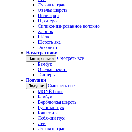
Луговые травы
Овечья шерсть
Полиэфир
Пух/перо
Силиконизированное волокно
Хлопок
Шёлк
Шерсть яка
Эвкалипт
Наматрасники
Смотреть все
Наматрасники
Бамбук
Овечья шерсть
Топперы
Подушки
Смотреть все
Подушки
MOYЁ home
Бамбук
Верблюжья шерсть
Гусиный пух
Кашемир
Лебяжий пух
Лён
Луговые травы